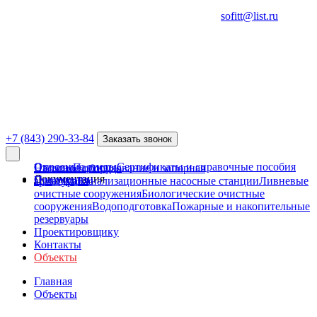
sofitt@list.ru
+7 (843) 290-33-84
Заказать звонок
Опросные листы
Сертификаты и справочные пособия
Отзывы
Партнеры
Насосное оборудование и запорная
Документация
О компании
Продукция
арматура
Канализационные насосные станции
Ливневые
очистные сооружения
Биологические очистные
сооружения
Водоподготовка
Пожарные и накопительные
резервуары
Проектировщику
Контакты
Объекты
Главная
Объекты