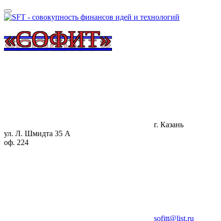
«СОФИТ»
г. Казань
ул. Л. Шмидта 35 А
оф. 224
sofitt@list.ru