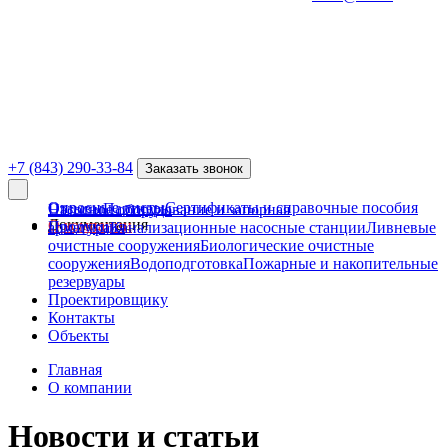
+7 (843) 290-33-84
Заказать звонок
Опросные листы
Сертификаты и справочные пособия
Отзывы
Партнеры
Насосное оборудование и запорная
Документация
О компании
Продукция
арматура
Канализационные насосные станции
Ливневые
очистные сооружения
Биологические очистные
сооружения
Водоподготовка
Пожарные и накопительные
резервуары
Проектировщику
Контакты
Объекты
Главная
О компании
Новости и статьи